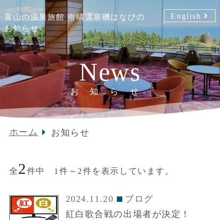
English
富山の温泉旅館 雨晴温泉磯はなびの
お知らせ
News
お知らせ
ホーム
お知らせ
2
全
件中 1件～2件を表示しています。
2024.11.20
ブログ
紅白歌合戦の出場者が決定！