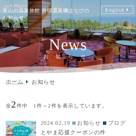
English
富山の温泉旅館 雨晴温泉磯はなびの
お知らせ
News
お知らせ
ホーム
お知らせ
2
全
件中 1件～2件を表示しています。
2024.02.19
お知らせ
ブログ
とやま応援クーポンの件