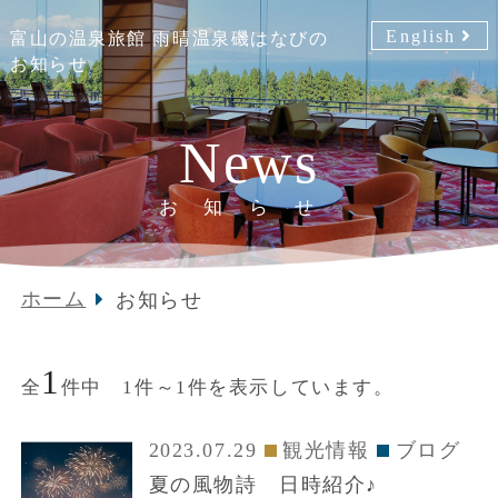
English
富山の温泉旅館 雨晴温泉磯はなびの
お知らせ
News
お知らせ
ホーム
お知らせ
1
全
件中 1件～1件を表示しています。
2023.07.29
観光情報
ブログ
夏の風物詩 日時紹介♪