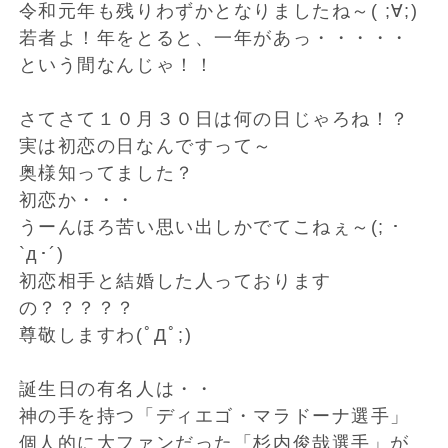
令和元年も残りわずかとなりましたね～( ;∀;)
若者よ！年をとると、一年があっ・・・・・
という間なんじゃ！！
さてさて１０月３０日は何の日じゃろね！？
実は初恋の日なんですって～
奥様知ってました？
初恋か・・・
うーんほろ苦い思い出しかでてこねぇ～(; ･
`д･´)
初恋相手と結婚した人っております
の？？？？？
尊敬しますわ(ﾟДﾟ;)
誕生日の有名人は・・
神の手を持つ「ディエゴ・マラドーナ選手」
個人的に大ファンだった「杉内俊哉選手」が